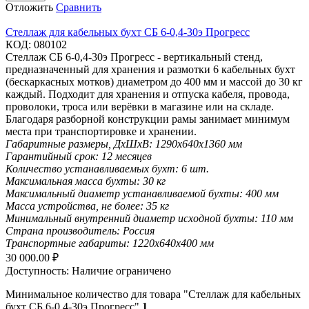
Отложить
Сравнить
Стеллаж для кабельных бухт СБ 6-0,4-30э Прогресс
КОД:
080102
Стеллаж СБ 6-0,4-30э Прогресс - вертикальный стенд,
предназначенный для хранения и размотки 6 кабельных бухт
(бескаркасных мотков) диаметром до 400 мм и массой до 30 кг
каждый. Подходит для хранения и отпуска кабеля, провода,
проволоки, троса или верёвки в магазине или на складе.
Благодаря разборной конструкции рамы занимает минимум
места при транспортировке и хранении.
Габаритные размеры, ДхШхВ:
1290х640х1360 мм
Гарантийный срок:
12 месяцев
Количество устанавливаемых бухт:
6 шт.
Максимальная масса бухты:
30 кг
Максимальный диаметр устанавливаемой бухты:
400 мм
Масса устройства, не более:
35 кг
Минимальный внутренний диаметр исходной бухты:
110 мм
Страна производитель:
Россия
Транспортные габариты:
1220х640х400 мм
30 000.00
₽
Доступность:
Наличие ограничено
Минимальное количество для товара "Стеллаж для кабельных
бухт СБ 6-0,4-30э Прогресс"
1
.