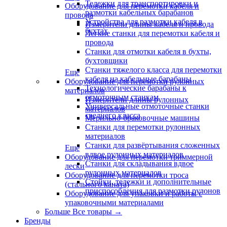
Тележки для транспортировки и
Оборудование для перемотки кабеля и
размотки кабельных барабанов
провода
Устройства для размотки кабеля в
Измерители длины кабеля и провода
бухтах
Легкие станки для перемотки кабеля и
провода
Станки для отмотки кабеля в бухты,
бухтовщики
Станки тяжелого класса для перемотки
Еще
кабеля на кабельные барабаны
Оборудование для перемотки рулонных
Технологические барабаны к
материалов
отмоточным станкам
Измерители длины рулонных
Универсальные отмоточные станки
материалов
среднего класса
Мерильно-браковочные машины
Станки для перемотки рулонных
материалов
Станки для развёртывания сложенных
Еще
вдвое рулонных материалов
Оборудование для перемотки триммерной
Станки для складывания вдвое
лески
рулонных материалов
Оборудование для перемотки троса
Стойки, тележки и дополнительные
(стального каната)
приспособления для размотки рулонов
Оборудование для упаковки и работы с
упаковочными материалами
Больше Все товары
→
Бренды