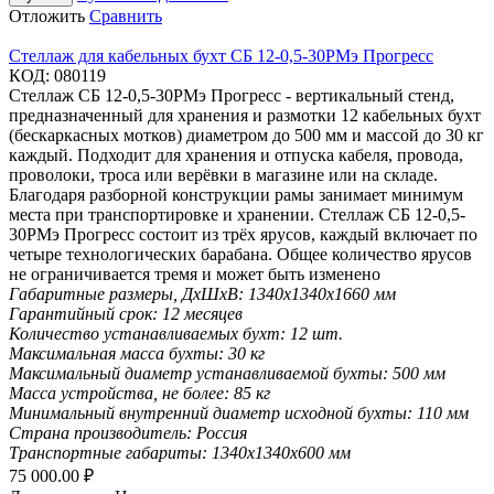
Отложить
Сравнить
Стеллаж для кабельных бухт СБ 12-0,5-30РМэ Прогресс
КОД:
080119
Стеллаж СБ 12-0,5-30РМэ Прогресс - вертикальный стенд,
предназначенный для хранения и размотки 12 кабельных бухт
(бескаркасных мотков) диаметром до 500 мм и массой до 30 кг
каждый. Подходит для хранения и отпуска кабеля, провода,
проволоки, троса или верёвки в магазине или на складе.
Благодаря разборной конструкции рамы занимает минимум
места при транспортировке и хранении. Стеллаж СБ 12-0,5-
30РМэ Прогресс состоит из трёх ярусов, каждый включает по
четыре технологических барабана. Общее количество ярусов
не ограничивается тремя и может быть изменено
Габаритные размеры, ДхШхВ:
1340х1340х1660 мм
Гарантийный срок:
12 месяцев
Количество устанавливаемых бухт:
12 шт.
Максимальная масса бухты:
30 кг
Максимальный диаметр устанавливаемой бухты:
500 мм
Масса устройства, не более:
85 кг
Минимальный внутренний диаметр исходной бухты:
110 мм
Страна производитель:
Россия
Транспортные габариты:
1340х1340х600 мм
75 000.00
₽