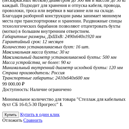
(бескаркасных мотков) диаметром до 500 мм и массой до 30 кг
каждый. Подходит для хранения и отпуска кабеля, провода,
проволоки, троса или верёвки в магазине или на складе.
Благодаря разборной конструкции рамы занимает минимум
места при транспортировке и хранении. Раздвижные спицы
технологических барабанов позволяют отцентровать бухты
(мотки) в большим внутренним отверстием.
Габаритные размеры, ДхШхВ:
2490х640х1920 мм
Гарантийный срок:
12 месяцев
Количество устанавливаемых бухт:
16 шт.
Максимальная масса бухты:
30 кг
Максимальный диаметр устанавливаемой бухты:
500 мм
Масса устройства, не более:
90 кг
Минимальный внутренний диаметр исходной бухты:
120 мм
Страна производитель:
Россия
Транспортные габариты:
2410х640х600 мм
99 000.00
₽
Доступность:
Наличие ограничено
Минимальное количество для товара "Стеллаж для кабельных
бухт СБ 16-0,5-30 Прогресс"
1
.
Купить в один клик
Купить
Отложить
Сравнить