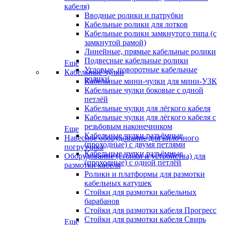
кабеля)
Вводные ролики и патрубки
Кабельные ролики для лотков
Кабельные ролики замкнутого типа (с
замкнутой рамой)
Линейные, прямые кабельные ролики
Подвесные кабельные ролики
Еще
Угловые, поворотные кабельные
Кабельные чулки
ролики
Кабельные мини-чулки для мини-УЗК
Кабельные чулки боковые с одной
петлёй
Кабельные чулки для лёгкого кабеля
Кабельные чулки для лёгкого кабеля с
резьбовым наконечником
Еще
Кабельные чулки разъёмные
Навесное оборудование для вилочного
(проходные) с двумя петлями
погрузчика
Кабельные чулки разъёмные
Оборудование (стойки и устройства) для
(проходные) с одной петлёй
размотки кабеля
Ролики и платформы для размотки
кабельных катушек
Стойки для размотки кабельных
барабанов
Стойки для размотки кабеля Прогресс
Стойки для размотки кабеля Свирь
Еще