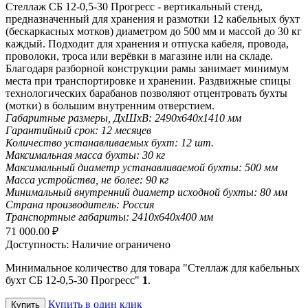
Стеллаж СБ 12-0,5-30 Прогресс - вертикальный стенд,
предназначенный для хранения и размотки 12 кабельных бухт
(бескаркасных мотков) диаметром до 500 мм и массой до 30 кг
каждый. Подходит для хранения и отпуска кабеля, провода,
проволоки, троса или верёвки в магазине или на складе.
Благодаря разборной конструкции рамы занимает минимум
места при транспортировке и хранении. Раздвижные спицы
технологических барабанов позволяют отцентровать бухты
(мотки) в большим внутренним отверстием.
Габаритные размеры, ДхШхВ:
2490х640х1410 мм
Гарантийный срок:
12 месяцев
Количество устанавливаемых бухт:
12 шт.
Максимальная масса бухты:
30 кг
Максимальный диаметр устанавливаемой бухты:
500 мм
Масса устройства, не более:
90 кг
Минимальный внутренний диаметр исходной бухты:
80 мм
Страна производитель:
Россия
Транспортные габариты:
2410х640х400 мм
71 000.00
₽
Доступность:
Наличие ограничено
Минимальное количество для товара "Стеллаж для кабельных
бухт СБ 12-0,5-30 Прогресс"
1
.
Купить в один клик
Купить