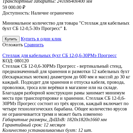
Транспортные габариты:
2410х640х400 мм
59 000.00
₽
Доступность:
Наличие ограничено
Минимальное количество для товара "Стеллаж для кабельных
бухт СБ 12-0,5-30э Прогресс"
1
.
Купить в один клик
Купить
Отложить
Сравнить
Стеллаж для кабельных бухт СБ 12-0,6-30РМэ Прогресс
КОД:
080120
Стеллаж СБ 12-0,6-30РМэ Прогресс - вертикальный стенд,
предназначенный для хранения и размотки 12 кабельных бухт
(бескаркасных мотков) диаметром до 600 мм и массой до 30 кг
каждый. Подходит для хранения и отпуска кабеля, провода,
проволоки, троса или верёвки в магазине или на складе.
Благодаря разборной конструкции рамы занимает минимум
места при транспортировке и хранении. Стеллаж СБ 12-0,6-
30РМэ Прогресс состоит из трёх ярусов, каждый включает по
четыре технологических барабана. Общее количество ярусов
не ограничивается тремя и может быть изменено
Габаритные размеры, ДхШхВ:
1820х1820х1660 мм
Гарантийный срок:
12 месяцев
Количество устанавливаемых бухт:
12 шт.