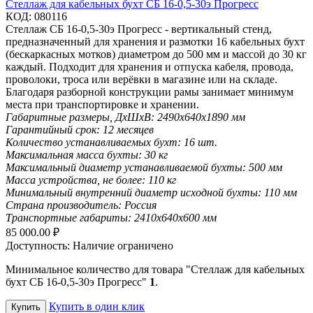
Стеллаж для кабельных бухт СБ 16-0,5-30э Прогресс
КОД:
080116
Стеллаж СБ 16-0,5-30э Прогресс - вертикальный стенд,
предназначенный для хранения и размотки 16 кабельных бухт
(бескаркасных мотков) диаметром до 500 мм и массой до 30 кг
каждый. Подходит для хранения и отпуска кабеля, провода,
проволоки, троса или верёвки в магазине или на складе.
Благодаря разборной конструкции рамы занимает минимум
места при транспортировке и хранении.
Габаритные размеры, ДхШхВ:
2490х640х1890 мм
Гарантийный срок:
12 месяцев
Количество устанавливаемых бухт:
16 шт.
Максимальная масса бухты:
30 кг
Максимальный диаметр устанавливаемой бухты:
500 мм
Масса устройства, не более:
110 кг
Минимальный внутренний диаметр исходной бухты:
110 мм
Страна производитель:
Россия
Транспортные габариты:
2410х640х600 мм
85 000.00
₽
Доступность:
Наличие ограничено
Минимальное количество для товара "Стеллаж для кабельных
бухт СБ 16-0,5-30э Прогресс"
1
.
Купить в один клик
Купить