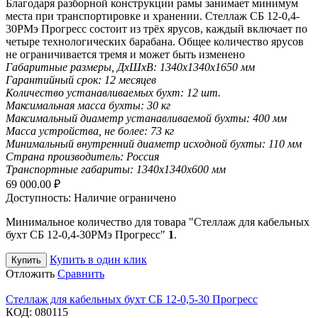
Благодаря разборной конструкции рамы занимает минимум
места при транспортировке и хранении. Стеллаж СБ 12-0,4-
30РМэ Прогресс состоит из трёх ярусов, каждый включает по
четыре технологических барабана. Общее количество ярусов
не ограничивается тремя и может быть изменено
Габаритные размеры, ДхШхВ:
1340х1340х1650 мм
Гарантийный срок:
12 месяцев
Количество устанавливаемых бухт:
12 шт.
Максимальная масса бухты:
30 кг
Максимальный диаметр устанавливаемой бухты:
400 мм
Масса устройства, не более:
73 кг
Минимальный внутренний диаметр исходной бухты:
110 мм
Страна производитель:
Россия
Транспортные габариты:
1340х1340х600 мм
69 000.00
₽
Доступность:
Наличие ограничено
Минимальное количество для товара "Стеллаж для кабельных
бухт СБ 12-0,4-30РМэ Прогресс"
1
.
Купить в один клик
Купить
Отложить
Сравнить
Стеллаж для кабельных бухт СБ 12-0,5-30 Прогресс
КОД:
080115