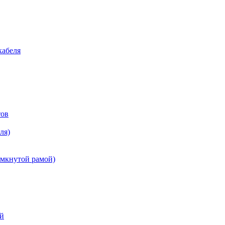
кабеля
тов
ля)
амкнутой рамой)
ёй