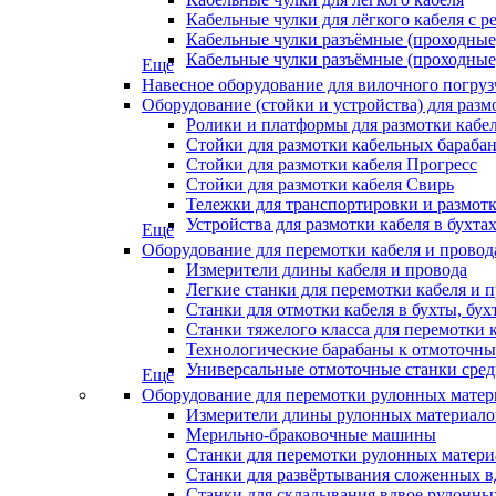
Кабельные чулки для лёгкого кабеля с 
Кабельные чулки разъёмные (проходные)
Кабельные чулки разъёмные (проходные)
Еще
Навесное оборудование для вилочного погруз
Оборудование (стойки и устройства) для разм
Ролики и платформы для размотки кабе
Стойки для размотки кабельных бараба
Стойки для размотки кабеля Прогресс
Стойки для размотки кабеля Свирь
Тележки для транспортировки и размот
Устройства для размотки кабеля в бухта
Еще
Оборудование для перемотки кабеля и провод
Измерители длины кабеля и провода
Легкие станки для перемотки кабеля и 
Станки для отмотки кабеля в бухты, бу
Станки тяжелого класса для перемотки 
Технологические барабаны к отмоточны
Универсальные отмоточные станки сред
Еще
Оборудование для перемотки рулонных матер
Измерители длины рулонных материало
Мерильно-браковочные машины
Станки для перемотки рулонных матери
Станки для развёртывания сложенных в
Станки для складывания вдвое рулонны