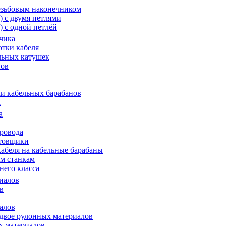
резьбовым наконечником
 с двумя петлями
 с одной петлёй
чика
отки кабеля
льных катушек
нов
ки кабельных барабанов
х
а
провода
хтовщики
кабеля на кабельные барабаны
м станкам
него класса
иалов
в
алов
двое рулонных материалов
х материалов