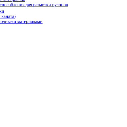
способления для размотки рулонов
ки
 каната)
овочными материалами