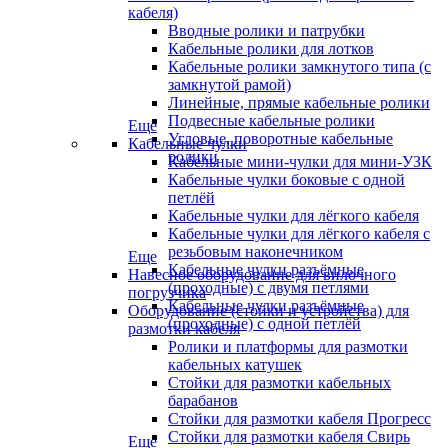
кабеля)
Вводные ролики и патрубки
Кабельные ролики для лотков
Кабельные ролики замкнутого типа (с
замкнутой рамой)
Линейные, прямые кабельные ролики
Подвесные кабельные ролики
Еще
Угловые, поворотные кабельные
Кабельные чулки
ролики
Кабельные мини-чулки для мини-УЗК
Кабельные чулки боковые с одной
петлёй
Кабельные чулки для лёгкого кабеля
Кабельные чулки для лёгкого кабеля с
резьбовым наконечником
Еще
Кабельные чулки разъёмные
Навесное оборудование для вилочного
(проходные) с двумя петлями
погрузчика
Кабельные чулки разъёмные
Оборудование (стойки и устройства) для
(проходные) с одной петлёй
размотки кабеля
Ролики и платформы для размотки
кабельных катушек
Стойки для размотки кабельных
барабанов
Стойки для размотки кабеля Прогресс
Стойки для размотки кабеля Свирь
Еще