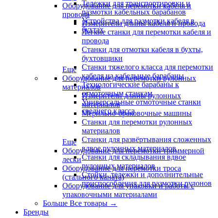
Тележки для транспортировки и
Оборудование для перемотки кабеля и
размотки кабельных барабанов
провода
Устройства для размотки кабеля в
Измерители длины кабеля и провода
бухтах
Легкие станки для перемотки кабеля и
провода
Станки для отмотки кабеля в бухты,
бухтовщики
Станки тяжелого класса для перемотки
Еще
кабеля на кабельные барабаны
Оборудование для перемотки рулонных
Технологические барабаны к
материалов
отмоточным станкам
Измерители длины рулонных
Универсальные отмоточные станки
материалов
среднего класса
Мерильно-браковочные машины
Станки для перемотки рулонных
материалов
Станки для развёртывания сложенных
Еще
вдвое рулонных материалов
Оборудование для перемотки триммерной
Станки для складывания вдвое
лески
рулонных материалов
Оборудование для перемотки троса
Стойки, тележки и дополнительные
(стального каната)
приспособления для размотки рулонов
Оборудование для упаковки и работы с
упаковочными материалами
Больше Все товары
→
Бренды