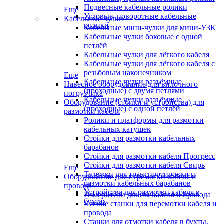
Подвесные кабельные ролики
Еще
Угловые, поворотные кабельные
Кабельные чулки
ролики
Кабельные мини-чулки для мини-УЗК
Кабельные чулки боковые с одной
петлёй
Кабельные чулки для лёгкого кабеля
Кабельные чулки для лёгкого кабеля с
резьбовым наконечником
Еще
Кабельные чулки разъёмные
Навесное оборудование для вилочного
(проходные) с двумя петлями
погрузчика
Кабельные чулки разъёмные
Оборудование (стойки и устройства) для
(проходные) с одной петлёй
размотки кабеля
Ролики и платформы для размотки
кабельных катушек
Стойки для размотки кабельных
барабанов
Стойки для размотки кабеля Прогресс
Стойки для размотки кабеля Свирь
Еще
Тележки для транспортировки и
Оборудование для перемотки кабеля и
размотки кабельных барабанов
провода
Устройства для размотки кабеля в
Измерители длины кабеля и провода
бухтах
Легкие станки для перемотки кабеля и
провода
Станки для отмотки кабеля в бухты,