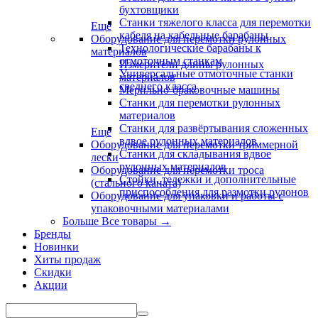
бухтовщики
Станки тяжелого класса для перемотки
Еще
кабеля на кабельные барабаны
Оборудование для перемотки рулонных
Технологические барабаны к
материалов
отмоточным станкам
Измерители длины рулонных
Универсальные отмоточные станки
материалов
среднего класса
Мерильно-браковочные машины
Станки для перемотки рулонных
материалов
Станки для развёртывания сложенных
Еще
вдвое рулонных материалов
Оборудование для перемотки триммерной
Станки для складывания вдвое
лески
рулонных материалов
Оборудование для перемотки троса
Стойки, тележки и дополнительные
(стального каната)
приспособления для размотки рулонов
Оборудование для упаковки и работы с
упаковочными материалами
Больше Все товары
→
Бренды
Новинки
Хиты продаж
Скидки
Акции