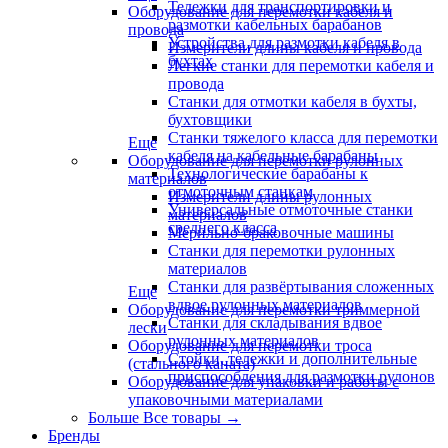
Тележки для транспортировки и
Оборудование для перемотки кабеля и
размотки кабельных барабанов
провода
Устройства для размотки кабеля в
Измерители длины кабеля и провода
бухтах
Легкие станки для перемотки кабеля и
провода
Станки для отмотки кабеля в бухты,
бухтовщики
Станки тяжелого класса для перемотки
Еще
кабеля на кабельные барабаны
Оборудование для перемотки рулонных
Технологические барабаны к
материалов
отмоточным станкам
Измерители длины рулонных
Универсальные отмоточные станки
материалов
среднего класса
Мерильно-браковочные машины
Станки для перемотки рулонных
материалов
Станки для развёртывания сложенных
Еще
вдвое рулонных материалов
Оборудование для перемотки триммерной
Станки для складывания вдвое
лески
рулонных материалов
Оборудование для перемотки троса
Стойки, тележки и дополнительные
(стального каната)
приспособления для размотки рулонов
Оборудование для упаковки и работы с
упаковочными материалами
Больше Все товары
→
Бренды