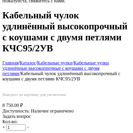
пожалуйста, свяжитесь с нами.
Кабельный чулок
удлинённый высокопрочный
с коушами с двумя петлями
КЧС95/2УВ
Главная
/
Каталог
/
Кабельные чулки
/
Кабельные чулки
удлинённые высокопрочные с коушами с двумя
петлями
/
Кабельный чулок удлинённый высокопрочный с
коушами с двумя петлями КЧС95/2УВ
Наведите на картинку для увеличения
8 750.00
₽
Доступность:
Наличие ограничено
Задать вопрос
Кол-во:
+
−