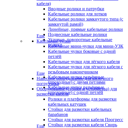
кабеля)
Вводные ролики и патрубки
Кабельные ролики для лотков
Кабельные ролики замкнутого типа (с
замкнутой рамой)
Линейные, прямые кабельные ролики
Подвесные кабельные ролики
Еще
Угловые, поворотные кабельные
Кабельные чулки
ролики
Кабельные мини-чулки для мини-УЗК
Кабельные чулки боковые с одной
петлёй
Кабельные чулки для лёгкого кабеля
Кабельные чулки для лёгкого кабеля с
резьбовым наконечником
Еще
Кабельные чулки разъёмные
Навесное оборудование для вилочного
(проходные) с двумя петлями
погрузчика
Кабельные чулки разъёмные
Оборудование (стойки и устройства) для
(проходные) с одной петлёй
размотки кабеля
Ролики и платформы для размотки
кабельных катушек
Стойки для размотки кабельных
барабанов
Стойки для размотки кабеля Прогресс
Стойки для размотки кабеля Свирь
Еще