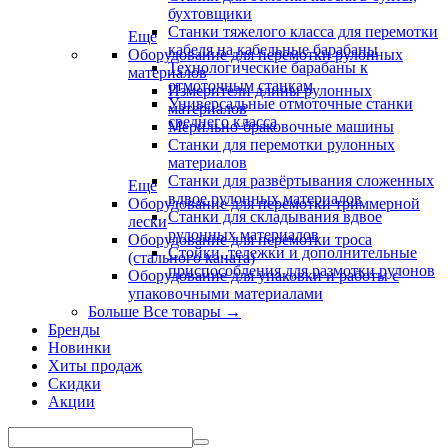
бухтовщики
Станки тяжелого класса для перемотки
Еще
кабеля на кабельные барабаны
Оборудование для перемотки рулонных
Технологические барабаны к
материалов
отмоточным станкам
Измерители длины рулонных
Универсальные отмоточные станки
материалов
среднего класса
Мерильно-браковочные машины
Станки для перемотки рулонных
материалов
Станки для развёртывания сложенных
Еще
вдвое рулонных материалов
Оборудование для перемотки триммерной
Станки для складывания вдвое
лески
рулонных материалов
Оборудование для перемотки троса
Стойки, тележки и дополнительные
(стального каната)
приспособления для размотки рулонов
Оборудование для упаковки и работы с
упаковочными материалами
Больше Все товары
→
Бренды
Новинки
Хиты продаж
Скидки
Акции