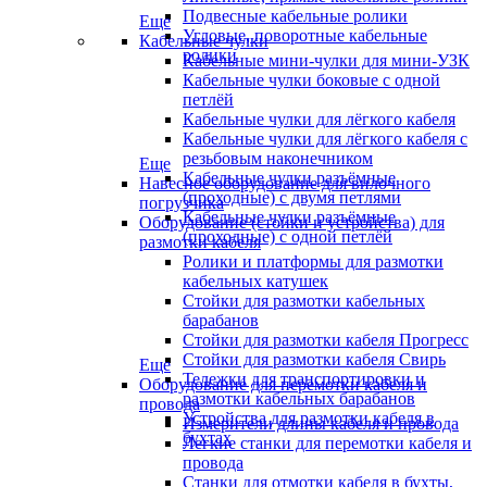
Подвесные кабельные ролики
Еще
Угловые, поворотные кабельные
Кабельные чулки
ролики
Кабельные мини-чулки для мини-УЗК
Кабельные чулки боковые с одной
петлёй
Кабельные чулки для лёгкого кабеля
Кабельные чулки для лёгкого кабеля с
резьбовым наконечником
Еще
Кабельные чулки разъёмные
Навесное оборудование для вилочного
(проходные) с двумя петлями
погрузчика
Кабельные чулки разъёмные
Оборудование (стойки и устройства) для
(проходные) с одной петлёй
размотки кабеля
Ролики и платформы для размотки
кабельных катушек
Стойки для размотки кабельных
барабанов
Стойки для размотки кабеля Прогресс
Стойки для размотки кабеля Свирь
Еще
Тележки для транспортировки и
Оборудование для перемотки кабеля и
размотки кабельных барабанов
провода
Устройства для размотки кабеля в
Измерители длины кабеля и провода
бухтах
Легкие станки для перемотки кабеля и
провода
Станки для отмотки кабеля в бухты,