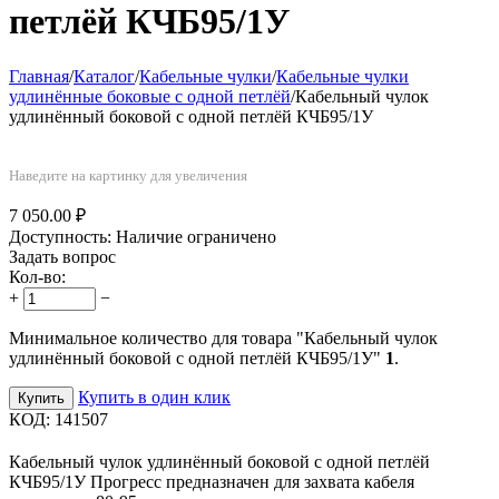
петлёй КЧБ95/1У
Главная
/
Каталог
/
Кабельные чулки
/
Кабельные чулки
удлинённые боковые с одной петлёй
/
Кабельный чулок
удлинённый боковой с одной петлёй КЧБ95/1У
Наведите на картинку для увеличения
7 050.00
₽
Доступность:
Наличие ограничено
Задать вопрос
Кол-во:
+
−
Минимальное количество для товара "Кабельный чулок
удлинённый боковой с одной петлёй КЧБ95/1У"
1
.
Купить в один клик
Купить
КОД:
141507
Кабельный чулок удлинённый боковой с одной петлёй
КЧБ95/1У Прогресс предназначен для захвата кабеля