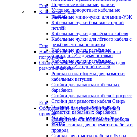
Подвесные кабельные ролики
Еще
Угловые, поворотные кабельные
Кабельные чулки
ролики
Кабельные мини-чулки для мини-УЗК
Кабельные чулки боковые с одной
петлёй
Кабельные чулки для лёгкого кабеля
Кабельные чулки для лёгкого кабеля с
резьбовым наконечником
Еще
Кабельные чулки разъёмные
Навесное оборудование для вилочного
(проходные) с двумя петлями
погрузчика
Кабельные чулки разъёмные
Оборудование (стойки и устройства) для
(проходные) с одной петлёй
размотки кабеля
Ролики и платформы для размотки
кабельных катушек
Стойки для размотки кабельных
барабанов
Стойки для размотки кабеля Прогресс
Стойки для размотки кабеля Свирь
Еще
Тележки для транспортировки и
Оборудование для перемотки кабеля и
размотки кабельных барабанов
провода
Устройства для размотки кабеля в
Измерители длины кабеля и провода
бухтах
Легкие станки для перемотки кабеля и
провода
Станки для отмотки кабеля в бухты,