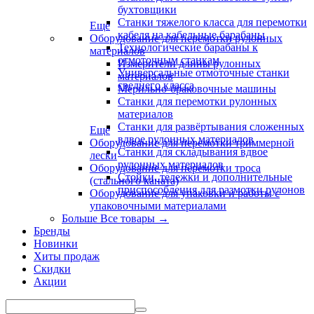
бухтовщики
Станки тяжелого класса для перемотки
Еще
кабеля на кабельные барабаны
Оборудование для перемотки рулонных
Технологические барабаны к
материалов
отмоточным станкам
Измерители длины рулонных
Универсальные отмоточные станки
материалов
среднего класса
Мерильно-браковочные машины
Станки для перемотки рулонных
материалов
Станки для развёртывания сложенных
Еще
вдвое рулонных материалов
Оборудование для перемотки триммерной
Станки для складывания вдвое
лески
рулонных материалов
Оборудование для перемотки троса
Стойки, тележки и дополнительные
(стального каната)
приспособления для размотки рулонов
Оборудование для упаковки и работы с
упаковочными материалами
Больше Все товары
→
Бренды
Новинки
Хиты продаж
Скидки
Акции